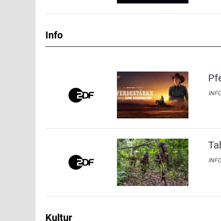
Info
Pf
INFO
Ta
INFO
Kultur