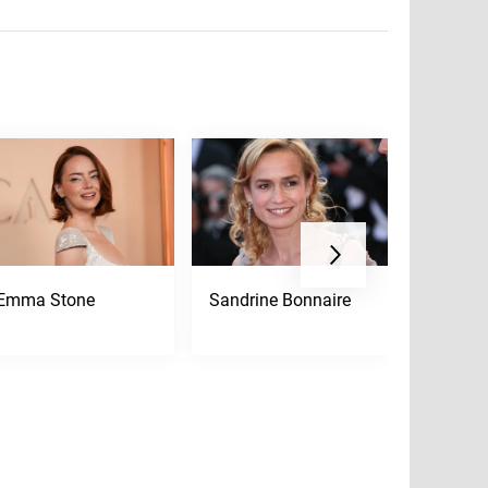
Emma Stone
Sandrine Bonnaire
Til Schw