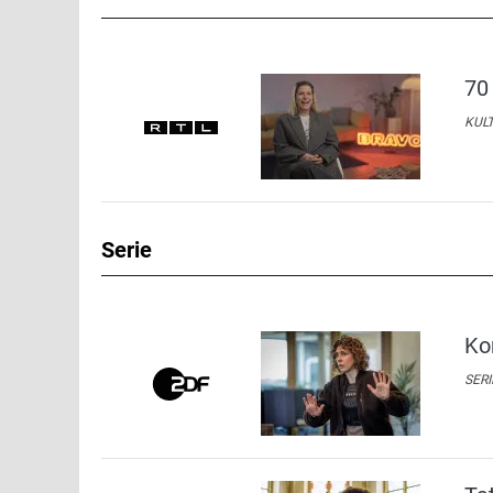
70
KULT
Serie
Ko
SERI